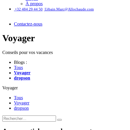
À propos
͏
+32 484 29 44 50
Urbain.Marc@Allochaude.com
Contactez-nous
Voyager
Conseils pour vos vacances
Blogs :
Tous
Voyager
dropson
Voyager
Tous
Voyager
dropson